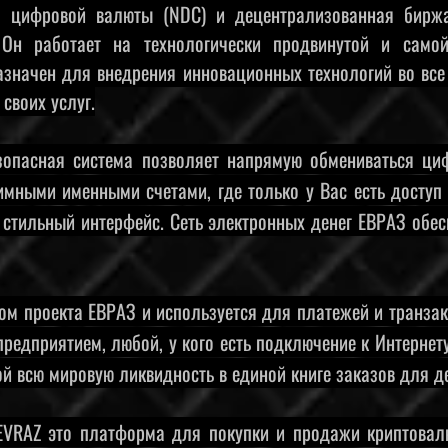
 цифровой валюты (NDC) и децентрализованная биржа
 Он работает на технологически продвинутой и само
азначен для внедрения инновационных технологий во все
своих услуг.
зопасная система позволяет напрямую обмениваться ц
нимными именными счетами, где только у Вас есть доступ 
стильный интерфейс. Сеть электронных денег ЕВРАЗ обе
ом проекта ЕВРАЗ и используется для платежей и транза
редприятием, любой, у кого есть подключение к Интернету
ой всю мировую ликвидность в единой книге заказов для 
EVRAZ это платформа для покупки и продажи криптовал