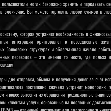
ы пользователи могли безопасно хранить и передавать с
 в блокчейне. Вы можете торговать любой суммой в лю
косистему, которая устраняет необходимость в финансов
лная интеграция криптовалют в повседневную жизн
ых банковских структурах и облегчающая начало работ
ежных переводов – это именно то место, где польза 
евидна.
еры для отправки, обмена и получения денег за счет ис
риптовалюта постепенно сначала устранит монополию г
тем и вовсе вытеснит из обращения традиционные финанс
ем клиентам услуги, основанные на последних достижен
ы ЕВРАЗ — отличный инструмент для долгосрочного инвес